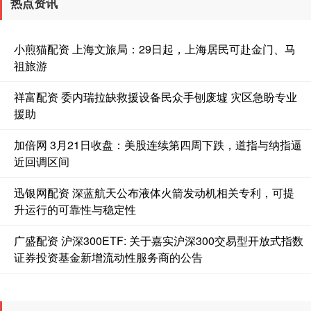
热点资讯
小煎猫配资 上海文旅局：29日起，上海居民可赴金门、马
祖旅游
祥富配资 委内瑞拉缺救援设备民众手刨废墟 灾区急盼专业
援助
加倍网 3月21日收盘：美股连续第四周下跌，道指与纳指逼
近回调区间
迅银网配资 深蓝航天公布液体火箭发动机相关专利，可提
升运行的可靠性与稳定性
广盛配资 沪深300ETF: 关于嘉实沪深300交易型开放式指数
证券投资基金新增流动性服务商的公告