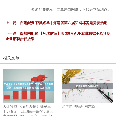
盈通配资提示：文章来自网络，不代表本站观点。
上一篇：
百进配资 获奖名单 | 河南省第八届知网杯答题竞赛活动
下一篇：
倍加网配资 【环球财经】美国8月ADP就业数据不及预期
企业招聘步伐放缓
相关文章
天金策略 《父母爱情》揭秘三
北港网 周德礼同志逝世
十万资金，江卫民开茶馆，最大
出资竟是安然_江昌义_安杰_经