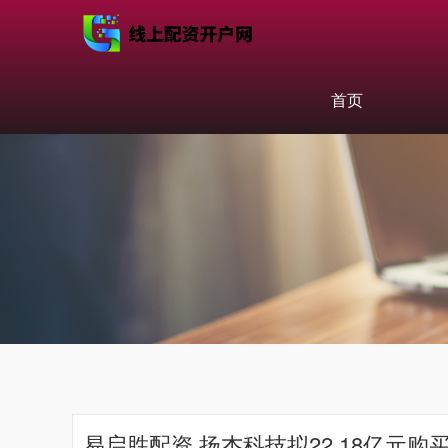
首页
易启胜配资 扬杰科技拟22.18亿元购