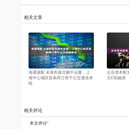
相关文章
海通速配 未来衔接北横中运量，上
众合资本配资
海中心城区首条跨江骨干公交通道来
元C轮融资
啦
相关评论
本文评分
*