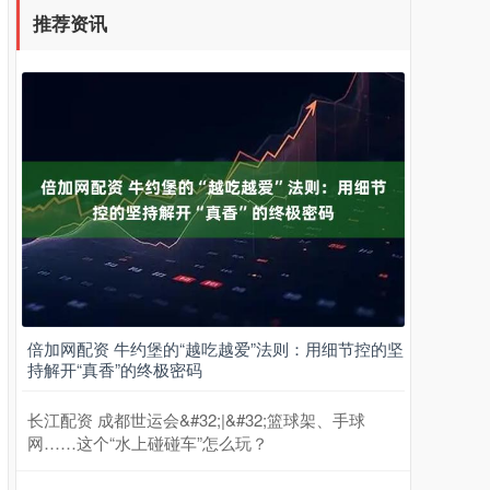
推荐资讯
倍加网配资 牛约堡的“越吃越爱”法则：用细节控的坚
持解开“真香”的终极密码
长江配资 成都世运会&#32;|&#32;篮球架、手球
网……这个“水上碰碰车”怎么玩？