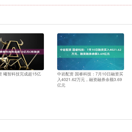
 曦智科技完成超15亿
中岩配资 国睿科技：7月10日融资买
入4021.62万元，融资融券余额3.69
亿元