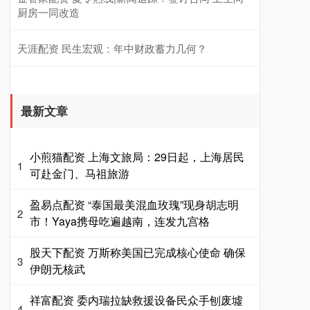
厨房一同改造
天涯配资 民生宏观：年中财政蓄力几何？
最新文章
小煎猫配资 上海文旅局：29日起，上海居民
1
可赴金门、马祖旅游
盈易点配资 “泰国最美混血玫瑰”现身胡志明
2
市！Yaya携母吃遍越南，连发九宫格
股天下配资 万斯称美国已完成核心使命 确保
3
伊朗无核武
祥富配资 委内瑞拉缺救援设备民众手刨废墟
4