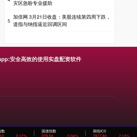
灾区急盼专业援助
加倍网 3月21日收盘：美股连续第四周下跌，
5
道指与纳指逼近回调区间
app:安全高效的使用实盘配资软件
指数
国债指数
期指IC0
.10
0.17%
229.69
0.04%
7877.80
2.13%