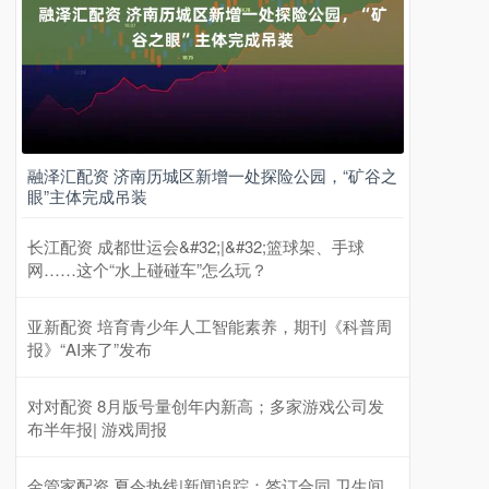
融泽汇配资 济南历城区新增一处探险公园，“矿谷之
眼”主体完成吊装
长江配资 成都世运会&#32;|&#32;篮球架、手球
网……这个“水上碰碰车”怎么玩？
亚新配资 培育青少年人工智能素养，期刊《科普周
报》“AI来了”发布
对对配资 8月版号量创年内新高；多家游戏公司发
布半年报| 游戏周报
金管家配资 夏令热线|新闻追踪：签订合同 卫生间