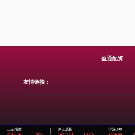
盈通配资
友情链接：
上证指数
深证成指
沪深300
3940.04
1.02%
14311.01
1.42%
4694.44