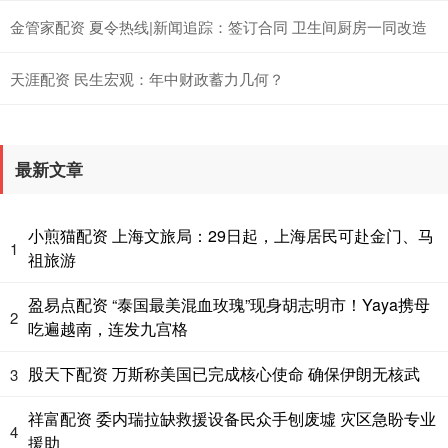
金管家配资 夏令热线|新闻追踪：签订合同 卫生间厨房一同改造
天涯配资 民生宏观：年中财政蓄力几何？
最新文章
小煎猫配资 上海文旅局：29日起，上海居民可赴金门、马
1
祖旅游
盈易点配资 “泰国最美混血玫瑰”现身胡志明市！Yaya携母
2
吃遍越南，连发九宫格
股天下配资 万斯称美国已完成核心使命 确保伊朗无核武
3
祥富配资 委内瑞拉缺救援设备民众手刨废墟 灾区急盼专业
4
援助