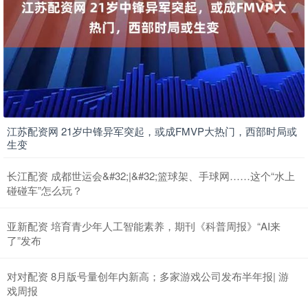
江苏配资网 21岁中锋异军突起，或成FMVP大热门，西部时局或
生变
长江配资 成都世运会&#32;|&#32;篮球架、手球网……这个“水上
碰碰车”怎么玩？
亚新配资 培育青少年人工智能素养，期刊《科普周报》“AI来
了”发布
对对配资 8月版号量创年内新高；多家游戏公司发布半年报| 游
戏周报