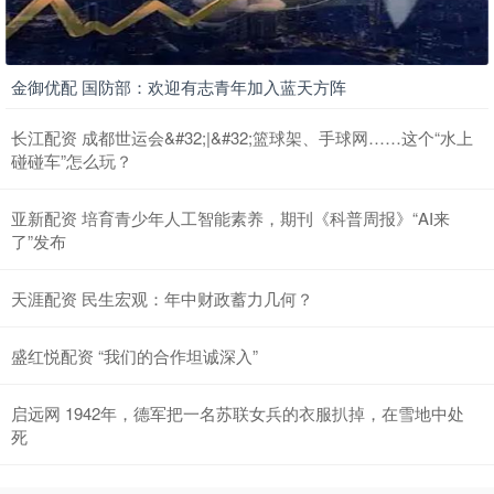
金御优配 国防部：欢迎有志青年加入蓝天方阵
长江配资 成都世运会&#32;|&#32;篮球架、手球网……这个“水上
碰碰车”怎么玩？
亚新配资 培育青少年人工智能素养，期刊《科普周报》“AI来
了”发布
天涯配资 民生宏观：年中财政蓄力几何？
盛红悦配资 “我们的合作坦诚深入”
启远网 1942年，德军把一名苏联女兵的衣服扒掉，在雪地中处
死