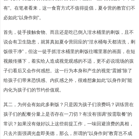
有”。在笔者看来，这一食育方式不值得提倡，夏令营的教官们不
必如此“以身作则”。
首先，徒手接触食物、而且还是吃已倒入泔水桶里的剩饭，且不
说会有卫生隐患，就算真如夏令营回应的“泔水桶每天都清洗，剩
饭很干净”，但这一徒手抓泔水桶里的剩饭往嘴里塞的画面，在短
视频传播下，着实给人造成视觉观感的不适，更不必说现场的孩
子们看后又会作何感想。这一行为本身和产生的视觉“震撼”除了
给孩子们带来恐惧感、内疚感之外，很难想象如此“以身作则”能
内化为孩子们的节约价值观。
其二，为何会有如此多剩饭？只是因为孩子们浪费吗？训练营在
孩子们的配餐分量上是否存在一刀切？有没有强调“按需取餐”的
常识？如果没有做好以上这些前提工作，一味回避浪费的真相，
只去片面强调光盘即美德，那么，所谓的”以身作则”教育岂不成