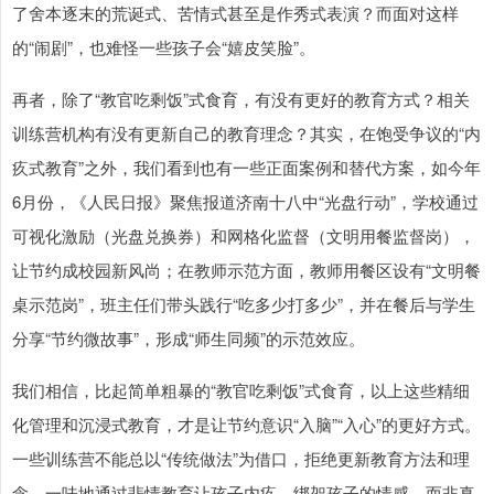
了舍本逐末的荒诞式、苦情式甚至是作秀式表演？而面对这样
的“闹剧”，也难怪一些孩子会“嬉皮笑脸”。
再者，除了“教官吃剩饭”式食育，有没有更好的教育方式？相关
训练营机构有没有更新自己的教育理念？其实，在饱受争议的“内
疚式教育”之外，我们看到也有一些正面案例和替代方案，如今年
6月份，《人民日报》聚焦报道济南十八中“光盘行动”，学校通过
可视化激励（光盘兑换券）和网格化监督（文明用餐监督岗），
让节约成校园新风尚；在教师示范方面，教师用餐区设有“文明餐
桌示范岗”，班主任们带头践行“吃多少打多少”，并在餐后与学生
分享“节约微故事”，形成“师生同频”的示范效应。
我们相信，比起简单粗暴的“教官吃剩饭”式食育，以上这些精细
化管理和沉浸式教育，才是让节约意识“入脑”“入心”的更好方式。
一些训练营不能总以“传统做法”为借口，拒绝更新教育方法和理
念，一味地通过悲情教育让孩子内疚、绑架孩子的情感，而非真