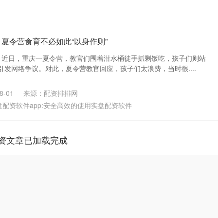
丨夏令营食育不必如此“以身作则”
杰 近日，重庆一夏令营，教官们围着泔水桶徒手抓剩饭吃，孩子们则站
发网络争议。对此，夏令营教官回应，孩子们太浪费，当时很....
-01
来源：配资排排网
盘配资软件app:安全高效的使用实盘配资软件
资文章已加载完成