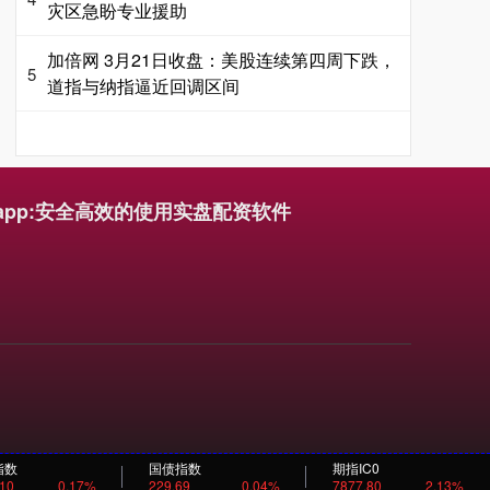
灾区急盼专业援助
加倍网 3月21日收盘：美股连续第四周下跌，
5
道指与纳指逼近回调区间
app:安全高效的使用实盘配资软件
指数
国债指数
期指IC0
.10
0.17%
229.69
0.04%
7877.80
2.13%