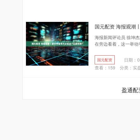
国元配资 海报观潮
海报新闻评论员 徐坤
在旁边看着，这一举动引
日期：08
国元配资
查看：
159
分类：
实
盈通配