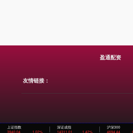
盈通配资
友情链接：
上证指数
深证成指
沪深300
3940.04
1.02%
14311.01
1.42%
4694.44