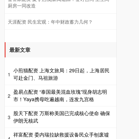
厨房一同改造
天涯配资 民生宏观：年中财政蓄力几何？
最新文章
小煎猫配资 上海文旅局：29日起，上海居民
1
可赴金门、马祖旅游
盈易点配资 “泰国最美混血玫瑰”现身胡志明
2
市！Yaya携母吃遍越南，连发九宫格
股天下配资 万斯称美国已完成核心使命 确保
3
伊朗无核武
祥富配资 委内瑞拉缺救援设备民众手刨废墟
4