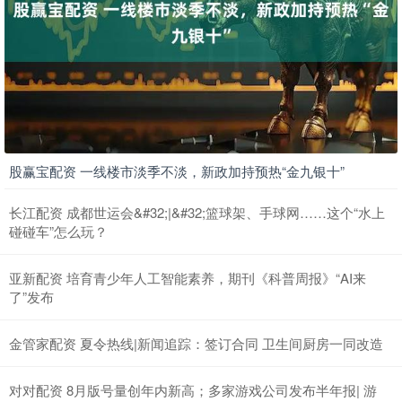
股赢宝配资 一线楼市淡季不淡，新政加持预热“金九银十”
长江配资 成都世运会&#32;|&#32;篮球架、手球网……这个“水上
碰碰车”怎么玩？
亚新配资 培育青少年人工智能素养，期刊《科普周报》“AI来
了”发布
金管家配资 夏令热线|新闻追踪：签订合同 卫生间厨房一同改造
对对配资 8月版号量创年内新高；多家游戏公司发布半年报| 游