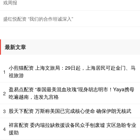
戏周报
盛红悦配资 “我们的合作坦诚深入”
最新文章
小煎猫配资 上海文旅局：29日起，上海居民可赴金门、马
1
祖旅游
盈易点配资 “泰国最美混血玫瑰”现身胡志明市！Yaya携母
2
吃遍越南，连发九宫格
股天下配资 万斯称美国已完成核心使命 确保伊朗无核武
3
祥富配资 委内瑞拉缺救援设备民众手刨废墟 灾区急盼专业
4
援助