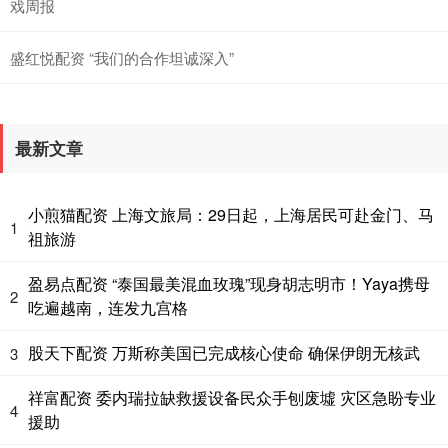
戏周报
盛红悦配资 “我们的合作坦诚深入”
最新文章
小煎猫配资 上海文旅局：29日起，上海居民可赴金门、马
1
祖旅游
盈易点配资 “泰国最美混血玫瑰”现身胡志明市！Yaya携母
2
吃遍越南，连发九宫格
股天下配资 万斯称美国已完成核心使命 确保伊朗无核武
3
祥富配资 委内瑞拉缺救援设备民众手刨废墟 灾区急盼专业
4
援助