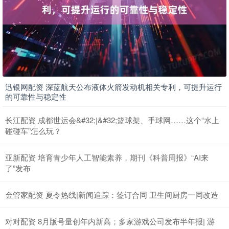
迅银网配资 深蓝航天公布液体火箭发动机相关专利，可提升运行
的可靠性与稳定性
长江配资 成都世运会&#32;|&#32;篮球架、手球网……这个“水上
碰碰车”怎么玩？
亚新配资 培育青少年人工智能素养，期刊《科普周报》“AI来
了”发布
金管家配资 夏令热线|新闻追踪：签订合同 卫生间厨房一同改造
对对配资 8月版号量创年内新高；多家游戏公司发布半年报| 游